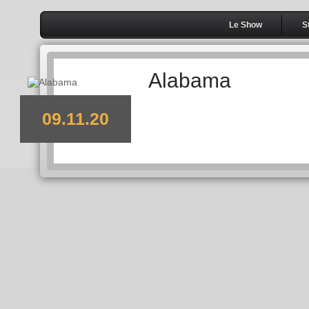
Le Show
S
Alabama
09.11.20